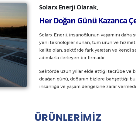
Solarx Enerji Olarak,
Her Doğan Günü Kazanca Çe
Solarx Enerji, insanoğlunun yaşamını daha sü
yeni teknolojiler sunan, tüm ürün ve hizmetl
kalite olan, sektörde fark yaratan ve kendi
adımlarla ilerleyen bir firmadır.
Sektörde uzun yıllar elde ettiği tecrübe ve ba
doağan günü, doğanın bizlere bahşettiği bu 
insanlığa ve yaşam dengesine zarar vermede
Ü
R
Ü
N
L
E
R
İ
M
İ
Z