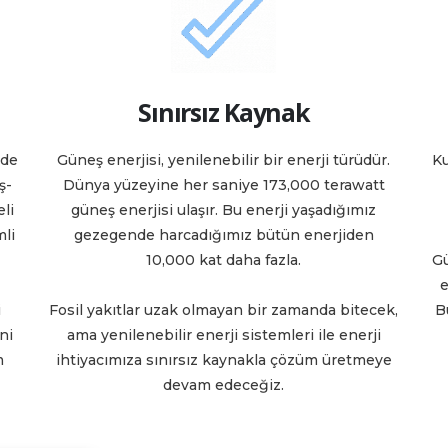
Sınırsız Kaynak
nde
Güneş enerjisi, yenilenebilir bir enerji türüdür.
Ku
ş-
Dünya yüzeyine her saniye 173,000 terawatt
li
güneş enerjisi ulaşır. Bu enerji yaşadığımız
mli
gezegende harcadığımız bütün enerjiden
10,000 kat daha fazla.
Gü
e
i
Fosil yakıtlar uzak olmayan bir zamanda bitecek,
B
ni
ama yenilenebilir enerji sistemleri ile enerji
m
ihtiyacımıza sınırsız kaynakla çözüm üretmeye
devam edeceğiz.