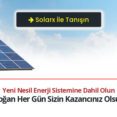
Y
e
n
i
N
e
s
i
l
E
n
e
r
j
i
S
i
s
t
e
m
i
n
e
D
a
h
i
l
O
l
u
n
o
ğ
a
n
H
e
r
G
ü
n
S
i
z
i
n
K
a
z
a
n
c
ı
n
ı
z
O
l
s