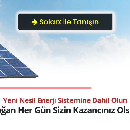
Y
e
n
i
N
e
s
i
l
E
n
e
r
j
i
S
i
s
t
e
m
i
n
e
D
a
h
i
l
O
l
u
n
o
ğ
a
n
H
e
r
G
ü
n
S
i
z
i
n
K
a
z
a
n
c
ı
n
ı
z
O
l
s