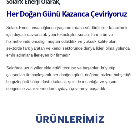
Solarx Enerji Olarak,
Her Doğan Günü Kazanca Çeviriyoruz
Solarx Enerji, insanoğlunun yaşamını daha sürdürülebilir kılabilmek
için duyarlı davranarak yeni teknolojiler sunan, tüm ürün ve
hizmetlerinde önceliği müşteri odaklılık ve yüksek kalite olan,
sektörde fark yaratan ve kendi sektöründe dünya lideri olma yolunda
emin adımlarla ilerleyen bir firmadır.
Sektörde uzun yıllar elde ettiği tecrübe ve başarıları büyütüp
çalışanları ile paylaşarak her doağan günü, doğanın bizlere bahşettiği
bu gizli gücü bütçe dostu kalacak şekilde insanlığa ve yaşam
dengesine zarar vermeden faydaya çevirmeyi başardık.
Ü
R
Ü
N
L
E
R
İ
M
İ
Z