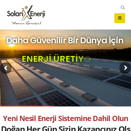
Daha Güvenilir Bir Dünya İçin
E
N
E
R
J
İ
Ü
R
E
T
İ
Y
O
R
U
Z
ÜRÜNLERİMİZ
Y
e
n
i
N
e
s
i
l
E
n
e
r
j
i
S
i
s
t
e
m
i
n
e
D
a
h
i
l
O
l
u
n
D
o
ğ
a
n
H
e
r
G
ü
n
S
i
z
i
n
K
a
z
a
n
c
ı
n
ı
z
O
l
s