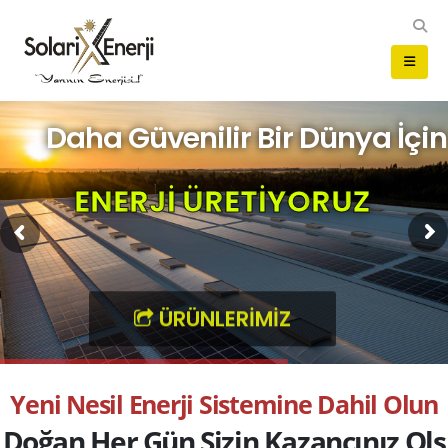
Daha Güvenilir Bir Dünya İçin
E
N
E
R
J
İ
Ü
R
E
T
İ
Y
O
R
U
Z
ÜRÜNLERİMİZ
Y
e
n
i
N
e
s
i
l
E
n
e
r
j
i
S
i
s
t
e
m
i
n
e
D
a
h
i
l
O
l
u
n
D
o
ğ
a
n
H
e
r
G
ü
n
S
i
z
i
n
K
a
z
a
n
c
ı
n
ı
z
O
l
s