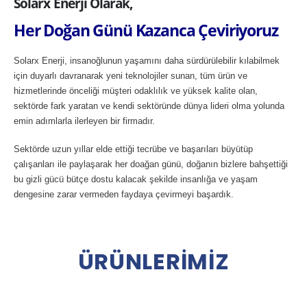
Solarx Enerji Olarak,
Her Doğan Günü Kazanca Çeviriyoruz
Solarx Enerji, insanoğlunun yaşamını daha sürdürülebilir kılabilmek
için duyarlı davranarak yeni teknolojiler sunan, tüm ürün ve
hizmetlerinde önceliği müşteri odaklılık ve yüksek kalite olan,
sektörde fark yaratan ve kendi sektöründe dünya lideri olma yolunda
emin adımlarla ilerleyen bir firmadır.
Sektörde uzun yıllar elde ettiği tecrübe ve başarıları büyütüp
çalışanları ile paylaşarak her doağan günü, doğanın bizlere bahşettiği
bu gizli gücü bütçe dostu kalacak şekilde insanlığa ve yaşam
dengesine zarar vermeden faydaya çevirmeyi başardık.
Ü
R
Ü
N
L
E
R
İ
M
İ
Z