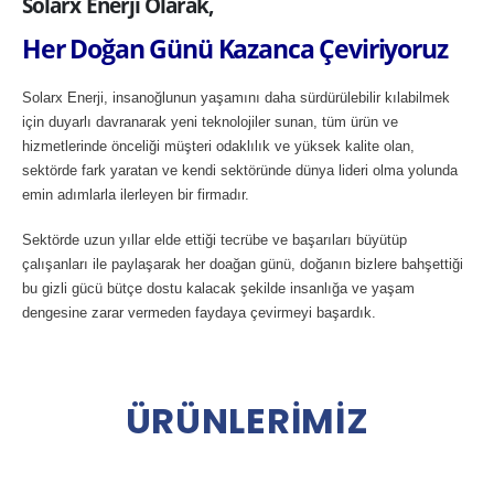
Solarx Enerji Olarak,
Her Doğan Günü Kazanca Çeviriyoruz
Solarx Enerji, insanoğlunun yaşamını daha sürdürülebilir kılabilmek
için duyarlı davranarak yeni teknolojiler sunan, tüm ürün ve
hizmetlerinde önceliği müşteri odaklılık ve yüksek kalite olan,
sektörde fark yaratan ve kendi sektöründe dünya lideri olma yolunda
emin adımlarla ilerleyen bir firmadır.
Sektörde uzun yıllar elde ettiği tecrübe ve başarıları büyütüp
çalışanları ile paylaşarak her doağan günü, doğanın bizlere bahşettiği
bu gizli gücü bütçe dostu kalacak şekilde insanlığa ve yaşam
dengesine zarar vermeden faydaya çevirmeyi başardık.
Ü
R
Ü
N
L
E
R
İ
M
İ
Z