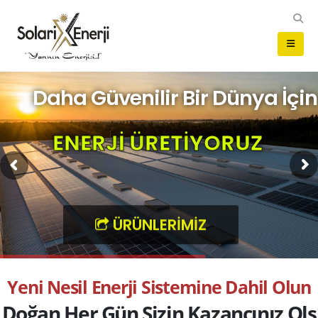
Daha Güvenilir Bir Dünya İçin
E
N
E
R
J
İ
Ü
R
E
T
İ
Y
O
R
U
Z
ÜRÜNLERİMİZ
Y
e
n
i
N
e
s
i
l
E
n
e
r
j
i
S
i
s
t
e
m
i
n
e
D
a
h
i
l
O
l
u
n
D
o
ğ
a
n
H
e
r
G
ü
n
S
i
z
i
n
K
a
z
a
n
c
ı
n
ı
z
O
l
s