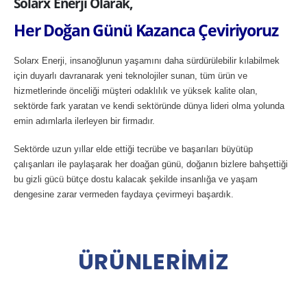
Solarx Enerji Olarak,
Her Doğan Günü Kazanca Çeviriyoruz
Solarx Enerji, insanoğlunun yaşamını daha sürdürülebilir kılabilmek
için duyarlı davranarak yeni teknolojiler sunan, tüm ürün ve
hizmetlerinde önceliği müşteri odaklılık ve yüksek kalite olan,
sektörde fark yaratan ve kendi sektöründe dünya lideri olma yolunda
emin adımlarla ilerleyen bir firmadır.
Sektörde uzun yıllar elde ettiği tecrübe ve başarıları büyütüp
çalışanları ile paylaşarak her doağan günü, doğanın bizlere bahşettiği
bu gizli gücü bütçe dostu kalacak şekilde insanlığa ve yaşam
dengesine zarar vermeden faydaya çevirmeyi başardık.
Ü
R
Ü
N
L
E
R
İ
M
İ
Z