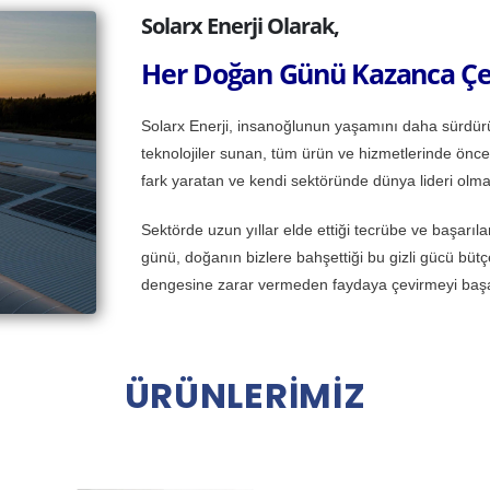
Solarx Enerji Olarak,
Her Doğan Günü Kazanca Çe
Solarx Enerji, insanoğlunun yaşamını daha sürdürül
teknolojiler sunan, tüm ürün ve hizmetlerinde öncel
fark yaratan ve kendi sektöründe dünya lideri olma 
Sektörde uzun yıllar elde ettiği tecrübe ve başarıl
günü, doğanın bizlere bahşettiği bu gizli gücü büt
dengesine zarar vermeden faydaya çevirmeyi başa
Ü
R
Ü
N
L
E
R
İ
M
İ
Z