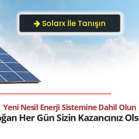
Y
e
n
i
N
e
s
i
l
E
n
e
r
j
i
S
i
s
t
e
m
i
n
e
D
a
h
i
l
O
l
u
n
o
ğ
a
n
H
e
r
G
ü
n
S
i
z
i
n
K
a
z
a
n
c
ı
n
ı
z
O
l
s