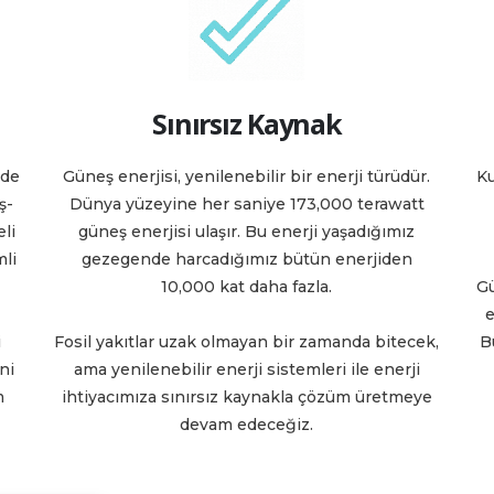
Sınırsız Kaynak
nde
Güneş enerjisi, yenilenebilir bir enerji türüdür.
Ku
ş-
Dünya yüzeyine her saniye 173,000 terawatt
li
güneş enerjisi ulaşır. Bu enerji yaşadığımız
mli
gezegende harcadığımız bütün enerjiden
10,000 kat daha fazla.
Gü
e
i
Fosil yakıtlar uzak olmayan bir zamanda bitecek,
B
ni
ama yenilenebilir enerji sistemleri ile enerji
m
ihtiyacımıza sınırsız kaynakla çözüm üretmeye
devam edeceğiz.