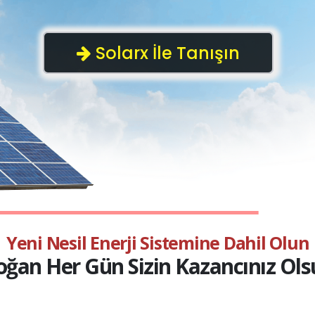
Y
e
n
i
N
e
s
i
l
E
n
e
r
j
i
S
i
s
t
e
m
i
n
e
D
a
h
i
l
O
l
u
n
o
ğ
a
n
H
e
r
G
ü
n
S
i
z
i
n
K
a
z
a
n
c
ı
n
ı
z
O
l
s