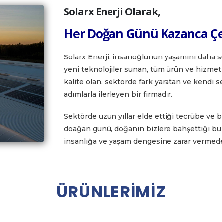
Solarx Enerji Olarak,
Her Doğan Günü Kazanca Çe
Solarx Enerji, insanoğlunun yaşamını daha sü
yeni teknolojiler sunan, tüm ürün ve hizmetl
kalite olan, sektörde fark yaratan ve kendi
adımlarla ilerleyen bir firmadır.
Sektörde uzun yıllar elde ettiği tecrübe ve ba
doağan günü, doğanın bizlere bahşettiği bu 
insanlığa ve yaşam dengesine zarar vermede
Ü
R
Ü
N
L
E
R
İ
M
İ
Z