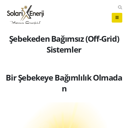
Şebekeden Bağımsız (Off-Grid)
Sistemler
B
i
r
Ş
e
b
e
k
e
y
e
B
a
ğ
ı
m
l
ı
l
ı
k
O
l
m
a
d
a
n